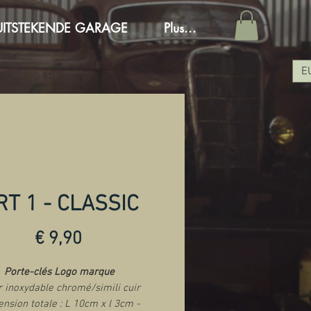
UITSTEKENDE GARAGE
Plus...
E
RT 1 - CLASSIC
Prijs
€ 9,90
Porte-clés Logo marque
r inoxydable chromé/simili cuir
nsion totale : L 10cm x l 3cm -