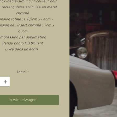
noxydable/simili cuir couleur noir
 rectangulaire articulée en métal
chromé
nsion totale : L 8,5cm x l 4cm -
sion de l'insert chromé : 3cm x
2,3cm
Impression par sublimation
Rendu photo HD brillant
Livré dans un écrin
Aantal
*
In winkelwagen