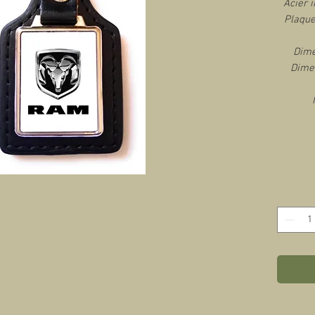
Acier i
Plaque
Dime
Dimen